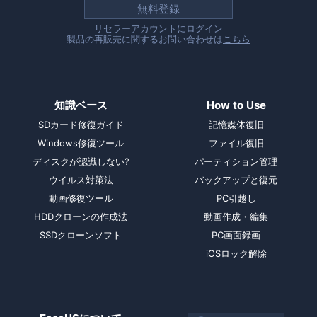
無料登録
リセラーアカウントに
ログイン
製品の再販売に関するお問い合わせは
こちら
知識ベース
How to Use
SDカード修復ガイド
記憶媒体復旧
Windows修復ツール
ファイル復旧
ディスクが認識しない?
パーティション管理
ウイルス対策法
バックアップと復元
動画修復ツール
PC引越し
HDDクローンの作成法
動画作成・編集
SSDクローンソフト
PC画面録画
iOSロック解除