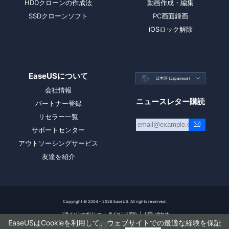
HDDクローンの作成法
動画作成・編集
SSDクローンソフト
PC画面録画
iOSロック解除
EaseUSについて

日本語 (Japanese)

会社情報
ニュースレター購読
パートナー登録
リセラー一覧
サポートセンター
アウトソーシングサービス
友達を紹介
Copyright ©
2004 - 2026
EaseUS. All rights reserved.
プライバシーポリシー
|
ライセンス契約
|
お問い合わせ
EaseUSはCookieを利用して、ウェブサイトでの最適な経験を保証


