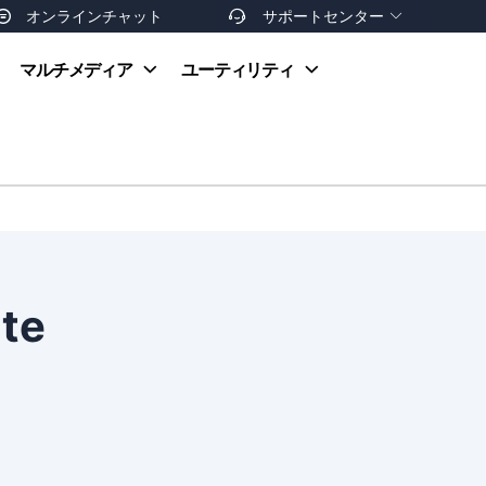
オンラインチャット
サポートセンター


オンラインヘルプ
マルチメディア
ユーティリティ
お支払い方法
ダウンロードセンター
お問い合わせ
返金ポリシー
非営利団体割引
友達を紹介
te