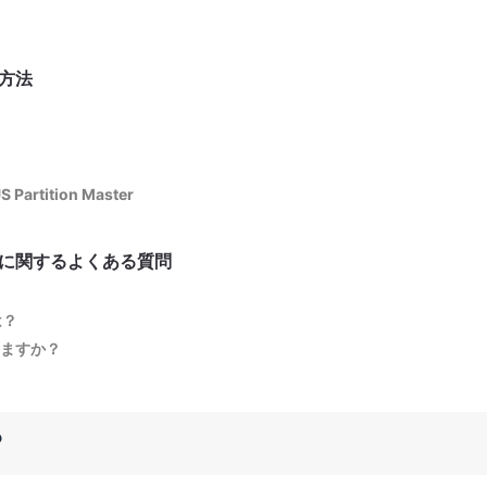
ド方法
artition Master
ロードに関するよくある質問
は？
できますか？
？