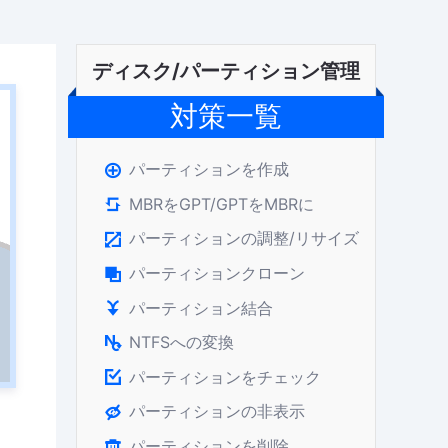
ディスク/パーティション管理
対策一覧
パーティションを作成

MBRをGPT/GPTをMBRに

パーティションの調整/リサイズ

パーティションクローン

パーティション結合

NTFSへの変換

パーティションをチェック

パーティションの非表示

パーティションを削除
