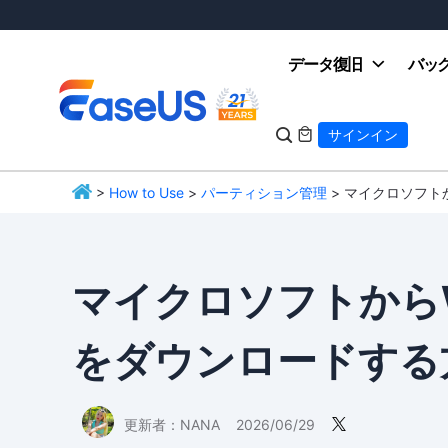
データ復旧
バッ

サインイン

>
How to Use
>
パーティション管理
> マイクロソフトから
EaseUS
マイクロソフトからWind
をダウンロードする
更新者：
NANA
2026/06/29
