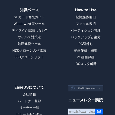
知識ベース
How to Use
SDカード修復ガイド
記憶媒体復旧
Windows修復ツール
ファイル復旧
ディスクが認識しない?
パーティション管理
ウイルス対策法
バックアップと復元
動画修復ツール
PC引越し
HDDクローンの作成法
動画作成・編集
SSDクローンソフト
PC画面録画
iOSロック解除
EaseUSについて

日本語 (Japanese)

会社情報
ニュースレター購読
パートナー登録
リセラー一覧
サポートセンター