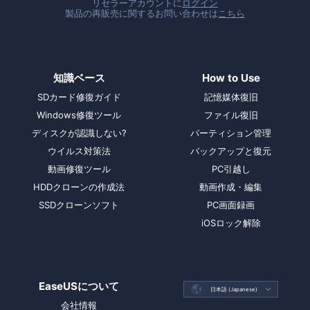
リセラーアカウントに
ログイン
製品の再販売に関するお問い合わせは
こちら
知識ベース
How to Use
SDカード修復ガイド
記憶媒体復旧
Windows修復ツール
ファイル復旧
ディスクが認識しない?
パーティション管理
ウイルス対策法
バックアップと復元
動画修復ツール
PC引越し
HDDクローンの作成法
動画作成・編集
SSDクローンソフト
PC画面録画
iOSロック解除
EaseUSについて

日本語 (Japanese)

会社情報