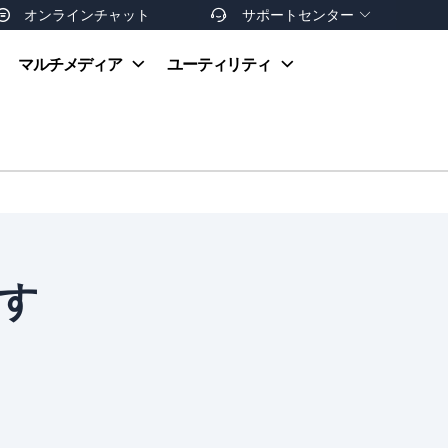
オンラインチャット
サポートセンター


オンラインヘルプ
マルチメディア
ユーティリティ
お支払い方法
ダウンロードセンター
お問い合わせ
返金ポリシー
非営利団体割引
友達を紹介
正す