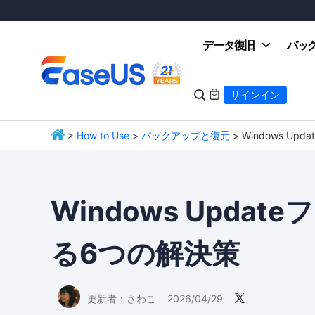
データ復旧
バッ

サインイン

>
How to Use
>
バックアップと復元
> Windows 
EaseUS
Windows Upd
る6つの解決策
更新者：
さわこ
2026/04/29
