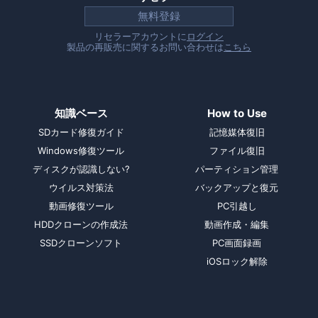
無料登録
リセラーアカウントに
ログイン
製品の再販売に関するお問い合わせは
こちら
知識ベース
How to Use
SDカード修復ガイド
記憶媒体復旧
Windows修復ツール
ファイル復旧
ディスクが認識しない?
パーティション管理
ウイルス対策法
バックアップと復元
動画修復ツール
PC引越し
HDDクローンの作成法
動画作成・編集
SSDクローンソフト
PC画面録画
iOSロック解除