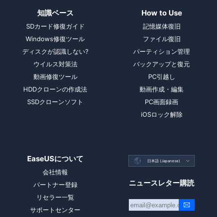
知識ベース
How to Use
SDカード修復ガイド
記憶媒体復旧
Windows修復ツール
ファイル復旧
ディスクが認識しない?
パーティション管理
ウイルス対策法
バックアップと復元
動画修復ツール
PC引越し
HDDクローンの作成法
動画作成・編集
SSDクローンソフト
PC画面録画
iOSロック解除
EaseUSについて

日本語 (Japanese)

会社情報
ニュースレター購読
パートナー登録
リセラー一覧
サポートセンター