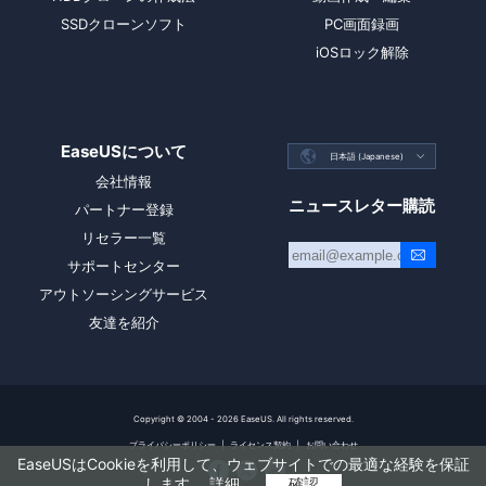
SSDクローンソフト
PC画面録画
iOSロック解除
EaseUSについて

日本語 (Japanese)

会社情報
ニュースレター購読
パートナー登録
リセラー一覧
サポートセンター
アウトソーシングサービス
友達を紹介
Copyright ©
2004 - 2026
EaseUS. All rights reserved.
プライバシーポリシー
|
ライセンス契約
|
お問い合わせ
EaseUSはCookieを利用して、ウェブサイトでの最適な経験を保証



します。
詳細
確認