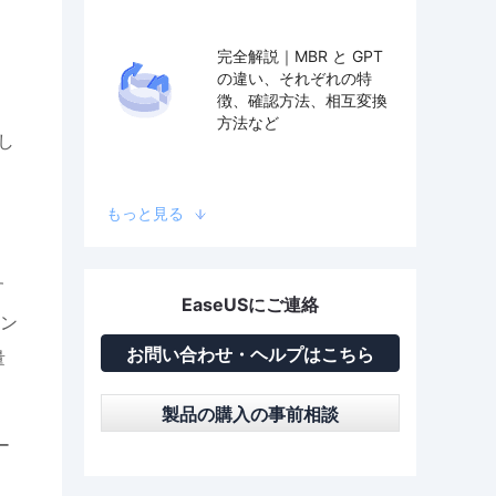
完全解説｜MBR と GPT
の違い、それぞれの特
徴、確認方法、相互変換
方法など
し
もっと見る
す
EaseUSにご連絡
ン
お問い合わせ・ヘルプはこちら
量
製品の購入の事前相談
ー