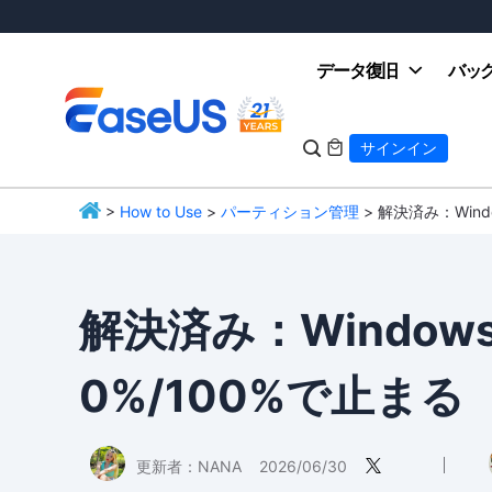
データ復旧
バッ

サインイン

>
How to Use
>
パーティション管理
> 解決済み：Wind
EaseUS
解決済み：Window
0%/100%で止まる
更新者：
NANA
2026/06/30
