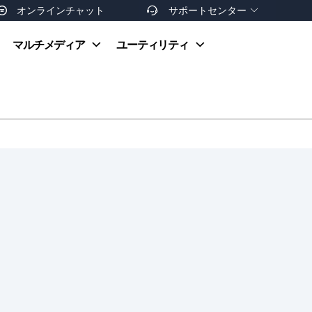
オンラインチャット
サポートセンター


オンラインヘルプ
マルチメディア
ユーティリティ
お支払い方法
ダウンロードセンター
お問い合わせ
返金ポリシー
非営利団体割引
友達を紹介