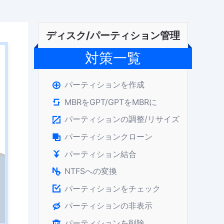
ディスク/パーティション管理
対策一覧
パーティションを作成

MBRをGPT/GPTをMBRに

パーティションの調整/リサイズ

パーティションクローン

パーティション結合

NTFSへの変換

パーティションをチェック

パーティションの非表示

パーティションを削除
