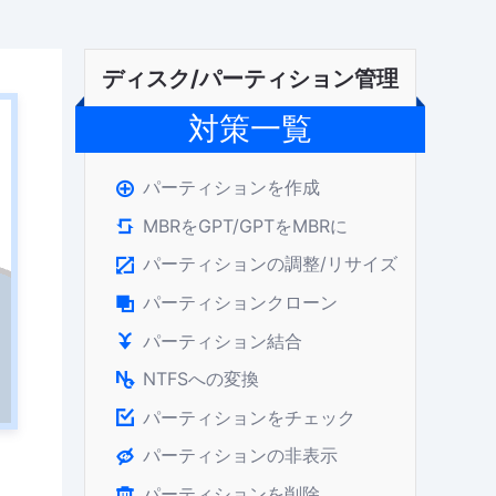
ディスク/パーティション管理
対策一覧
パーティションを作成

MBRをGPT/GPTをMBRに

パーティションの調整/リサイズ

パーティションクローン

パーティション結合

NTFSへの変換

パーティションをチェック

パーティションの非表示

パーティションを削除
