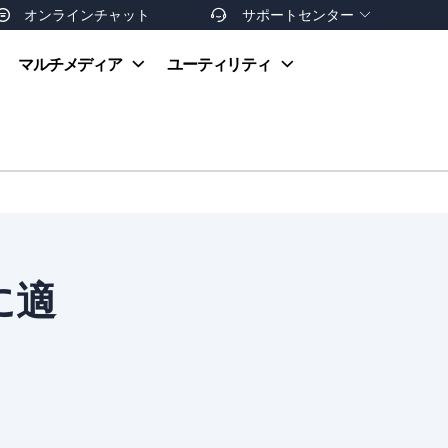
オンラインチャット
サポートセンター


オンラインヘルプ
マルチメディア
ユーティリティ
お支払い方法
ダウンロードセンター
お問い合わせ
返金ポリシー
非営利団体割引
友達を紹介
に適