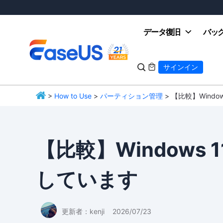
データ復旧
バッ

サインイン

>
How to Use
>
パーティション管理
> 【比較】Windo
EaseUS
【比較】Windows 
しています
更新者：
kenji
2026/07/23