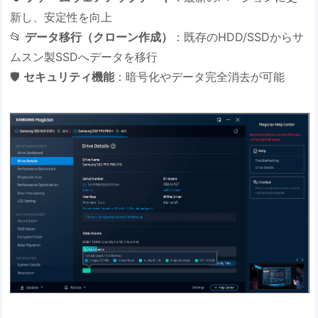
新し、安定性を向上
📂
データ移行（クローン作成）
：既存のHDD/SSDからサ
ムスン製SSDへデータを移行
🛡️
セキュリティ機能
：暗号化やデータ完全消去が可能