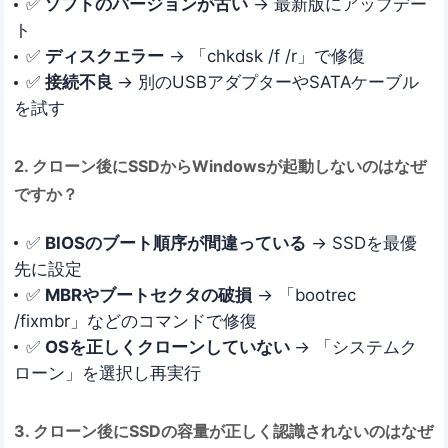
✅
ソフトのバージョンが古い
→ 最新版にアップデー
ト
✅
ディスクエラー
→ 「chkdsk /f /r」で修復
✅
接続不良
→ 別のUSBアダプターやSATAケーブル
を試す
2. クローン後にSSDからWindowsが起動しないのはなぜ
ですか？
✅
BIOSのブート順序が間違っている
→ SSDを最優
先に設定
✅
MBRやブートセクタの破損
→ 「bootrec
/fixmbr」などのコマンドで修復
✅
OSを正しくクローンしていない
→ 「システムク
ローン」を選択し再実行
3. クローン後にSSDの容量が正しく認識されないのはなぜ