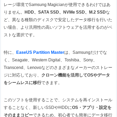
レージ環境でSamsung Magicianが使用できるわけではあ
りません。
HDD、SATA SSD、NVMe SSD、M.2 SSD
な
ど、異なる種類のディスクで安定したデータ移行を行いた
い場合、より汎用性の高いソフトウェアを活用するのがベ
ストな選択です。
特に、
EaseUS Partition Master
は、Samsungだけでな
く、Seagate、Western Digital、Toshiba、Sony、
Transcend、Lenovoなどのさまざまなメーカーのストレー
ジに対応しており、
クローン機能を活用してOSやデータ
をシームレスに移行
できます。
このソフトを使用することで、システムを再インストール
することなく、新しいSSDやHDDに
OS・アプリ・設定を
そのままコピー
できるため、初心者でも簡単にデータ移行