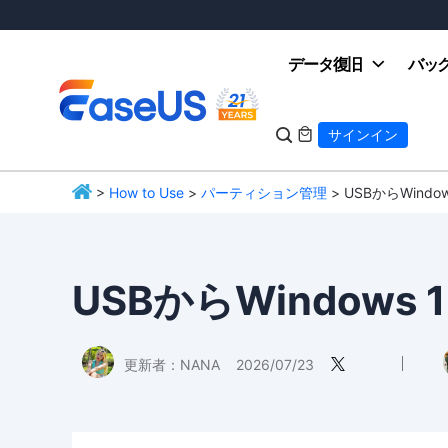
データ復旧
バッ

サインイン

>
How to Use
>
パーティション管理
> USBからWind
EaseUS
USBからWindow
更新者：
NANA
2026/07/23
