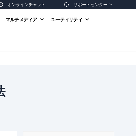
オンラインチャット
サポートセンター


オンラインヘルプ
マルチメディア
ユーティリティ
お支払い方法
ダウンロードセンター
お問い合わせ
返金ポリシー
非営利団体割引
友達を紹介
法