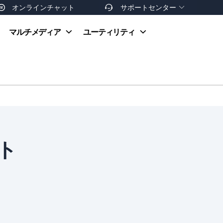
オンラインチャット
サポートセンター


オンラインヘルプ
マルチメディア
ユーティリティ
お支払い方法
ダウンロードセンター
お問い合わせ
返金ポリシー
非営利団体割引
友達を紹介
ット