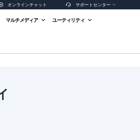
オンラインチャット
サポートセンター


オンラインヘルプ
マルチメディア
ユーティリティ
お支払い方法
ダウンロードセンター
お問い合わせ
返金ポリシー
非営利団体割引
友達を紹介
ガイ