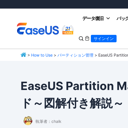
データ復旧
バッ

サインイン

>
How to Use
>
パーティション管理
> EaseUS Par
EaseUS
EaseUS Partitio
ド～図解付き解説～
執筆者：
chalk