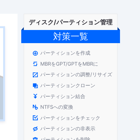
ディスク/パーティション管理
対策一覧
パーティションを作成

MBRをGPT/GPTをMBRに

パーティションの調整/リサイズ

パーティションクローン

パーティション結合

NTFSへの変換

パーティションをチェック

パーティションの非表示

パーティションを削除
