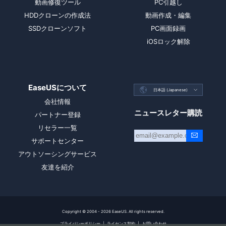
動画修復ツール
PC引越し
HDDクローンの作成法
動画作成・編集
SSDクローンソフト
PC画面録画
iOSロック解除
EaseUSについて

日本語 (Japanese)

会社情報
ニュースレター購読
パートナー登録
リセラー一覧
サポートセンター
アウトソーシングサービス
友達を紹介
Copyright ©
2004 - 2026
EaseUS. All rights reserved.
プライバシーポリシー
|
ライセンス契約
|
お問い合わせ