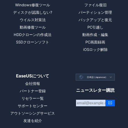
Windows修復ツール
ファイル復旧
ディスクが認識しない?
パーティション管理
ウイルス対策法
バックアップと復元
動画修復ツール
PC引越し
HDDクローンの作成法
動画作成・編集
SSDクローンソフト
PC画面録画
iOSロック解除
EaseUSについて

日本語 (Japanese)

会社情報
ニュースレター購読
パートナー登録
リセラー一覧
サポートセンター
アウトソーシングサービス
友達を紹介