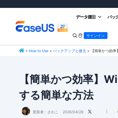
データ復旧
バッ

サインイン

>
How to Use
>
バックアップと復元
> 【簡単かつ効率】W
EaseUS
【簡単かつ効率】Wind
する簡単な方法
更新者：
さわこ
2026/04/29
