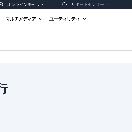
オンラインチャット
サポートセンター


オンラインヘルプ
マルチメディア
ユーティリティ
お支払い方法
ダウンロードセンター
お問い合わせ
返金ポリシー
非営利団体割引
友達を紹介
行