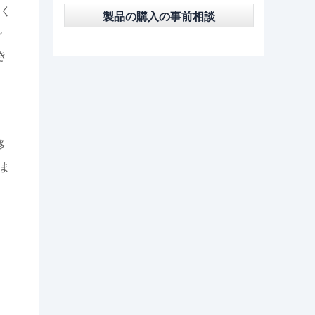
く
製品の購入の事前相談
シ
き
移
ま