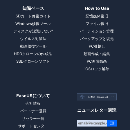
知識ベース
How to Use
SDカード修復ガイド
記憶媒体復旧
Windows修復ツール
ファイル復旧
ディスクが認識しない?
パーティション管理
ウイルス対策法
バックアップと復元
動画修復ツール
PC引越し
HDDクローンの作成法
動画作成・編集
SSDクローンソフト
PC画面録画
iOSロック解除
EaseUSについて

日本語 (Japanese)

会社情報
ニュースレター購読
パートナー登録
リセラー一覧
サポートセンター