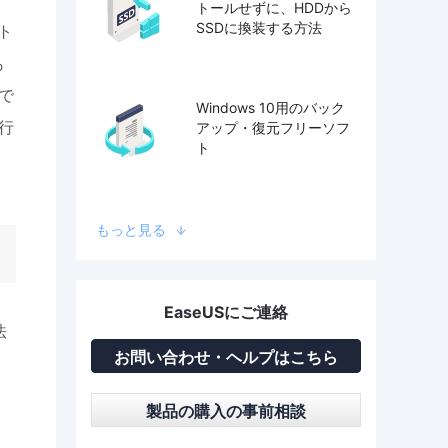
トールせずに、HDDから
SSDに換装する方法
ト
も
で
Windows 10用のバック
行
アップ・復元フリーソフ
ト
もっと見る
EaseUSにご連絡
法
お問い合わせ・ヘルプはこちら
製品の購入の事前相談