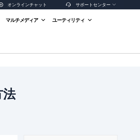
オンラインチャット
サポートセンター


オンラインヘルプ
マルチメディア
ユーティリティ
お支払い方法
ダウンロードセンター
お問い合わせ
返金ポリシー
非営利団体割引
友達を紹介
方法