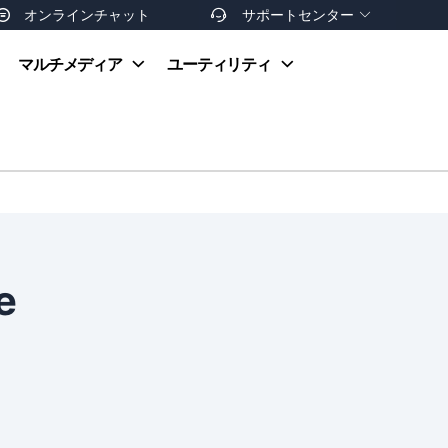
オンラインチャット
サポートセンター


オンラインヘルプ
マルチメディア
ユーティリティ
お支払い方法
ダウンロードセンター
お問い合わせ
返金ポリシー
非営利団体割引
友達を紹介
e