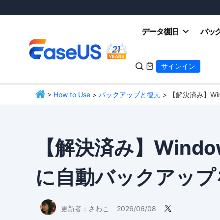
データ復旧
バッ

サインイン

>
How to Use
>
バックアップと復元
> 【解決済み】Win
EaseUS
【解決済み】Windows 
に自動バックアップ
更新者：
さわこ
2026/06/08
