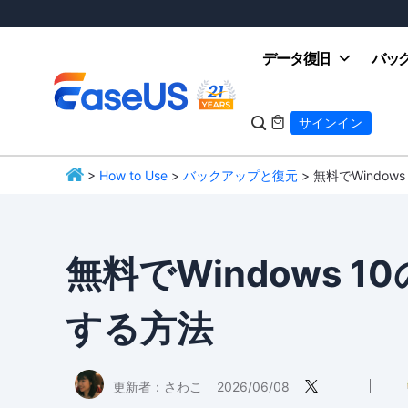
データ復旧
バッ

サインイン

>
How to Use
>
バックアップと復元
> 無料でWindo
EaseUS
無料でWindows 
する方法
更新者：
さわこ
2026/06/08
