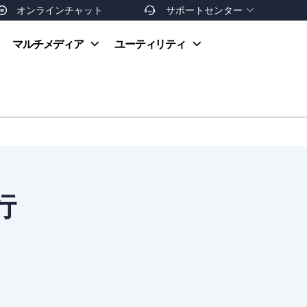
オンラインチャット
サポートセンター


オンラインヘルプ
マルチメディア
ユーティリティ
お支払い方法
ダウンロードセンター
お問い合わせ
返金ポリシー
非営利団体割引
友達を紹介
行