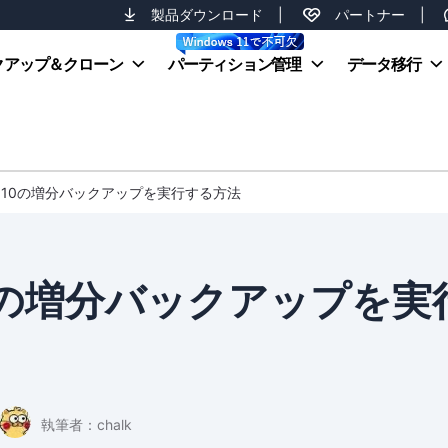
製品ダウンロード
|
パートナー
|
クアップ＆クローン
パーティション管理
データ移行
ws 10の増分バックアップを実行する方法
10の増分バックアップを実
執筆者：
chalk