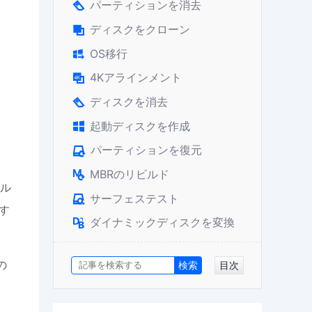
パーティションを消去

ディスクをクローン

OS移行

4Kアラインメント

ディスクを消去

起動ディスクを作成

パーティションを復元

MBRのリビルド

ル
サーフェステスト

す
ダイナミックディスクを変換

の
目次