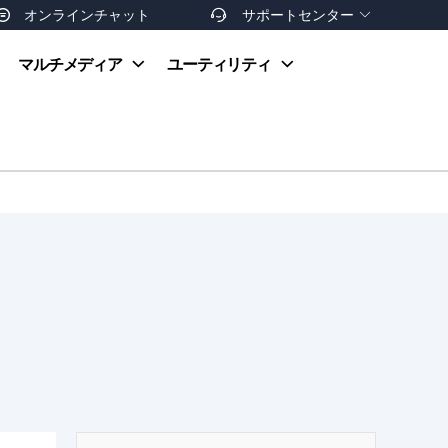
オンラインチャット
サポートセンター


オンラインヘルプ
マルチメディア
ユーティリティ
お支払い方法
ダウンロードセンター
お問い合わせ
返金ポリシー
非営利団体割引
友達を紹介