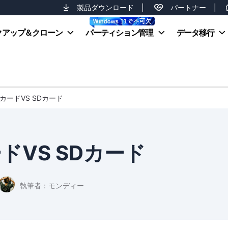
製品ダウンロード
|
パートナー
|
クアップ＆クローン
パーティション管理
データ移行
FカードVS SDカード
ドVS SDカード
執筆者：
モンディー