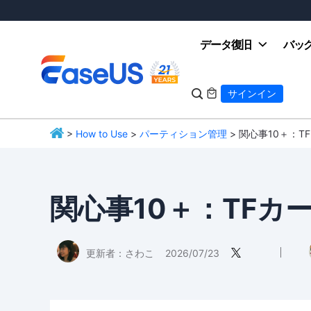
データ復旧
バッ

サインイン

>
How to Use
>
パーティション管理
> 関心事10＋：T
EaseUS
関心事10＋：TFカー
更新者：
さわこ
2026/07/23
