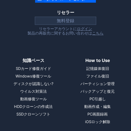
リセラー
無料登録
リセラーアカウントに
ログイン
製品の再販売に関するお問い合わせは
こちら
知識ベース
How to Use
SDカード修復ガイド
記憶媒体復旧
Windows修復ツール
ファイル復旧
ディスクが認識しない?
パーティション管理
ウイルス対策法
バックアップと復元
動画修復ツール
PC引越し
HDDクローンの作成法
動画作成・編集
SSDクローンソフト
PC画面録画
iOSロック解除