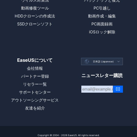
ウイルス対策法
バックアップと復元
動画修復ツール
PC引越し
HDDクローンの作成法
動画作成・編集
SSDクローンソフト
PC画面録画
iOSロック解除
EaseUSについて

日本語 (Japanese)

会社情報
ニュースレター購読
パートナー登録
リセラー一覧
サポートセンター
アウトソーシングサービス
友達を紹介
Copyright ©
2004 - 2026
EaseUS. All rights reserved.