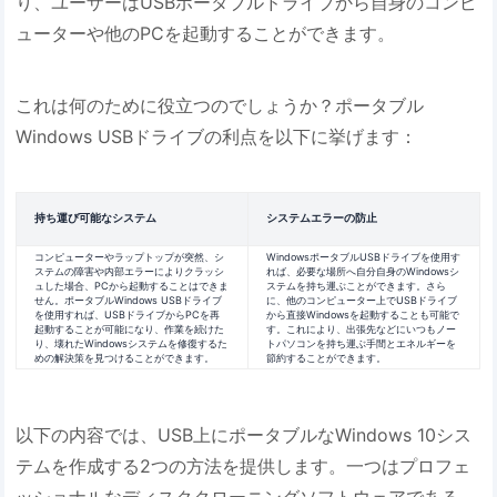
り、ユーザーはUSBポータブルドライブから自身のコンピ
ューターや他のPCを起動することができます。
これは何のために役立つのでしょうか？ポータブル
Windows USBドライブの利点を以下に挙げます：
持ち運び可能なシステム
システムエラーの防止
コンピューターやラップトップが突然、シ
WindowsポータブルUSBドライブを使用す
ステムの障害や内部エラーによりクラッシ
れば、必要な場所へ自分自身のWindowsシ
ュした場合、PCから起動することはできま
ステムを持ち運ぶことができます。さら
せん。ポータブルWindows USBドライブ
に、他のコンピューター上でUSBドライブ
を使用すれば、USBドライブからPCを再
から直接Windowsを起動することも可能で
起動することが可能になり、作業を続けた
す。これにより、出張先などにいつもノー
り、壊れたWindowsシステムを修復するた
トパソコンを持ち運ぶ手間とエネルギーを
めの解決策を見つけることができます。
節約することができます。
以下の内容では、USB上にポータブルなWindows 10シス
テムを作成する2つの方法を提供します。一つはプロフェ