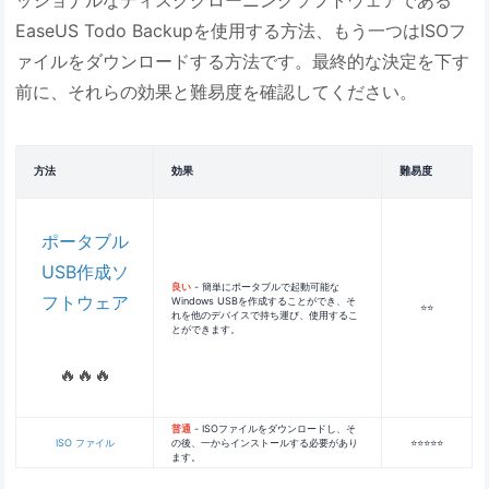
ッショナルなディスククローニングソフトウェアである
EaseUS Todo Backupを使用する方法、もう一つはISOフ
ァイルをダウンロードする方法です。最終的な決定を下す
前に、それらの効果と難易度を確認してください。
方法
効果
難易度
ポータブル
USB作成ソ
良い
- 簡単にポータブルで起動可能な
フトウェア
Windows USBを作成することができ、そ
⭐⭐
れを他のデバイスで持ち運び、使用するこ
とができます。
🔥🔥🔥
普通
- ISOファイルをダウンロードし、そ
ISO ファイル
の後、一からインストールする必要があり
⭐⭐⭐⭐⭐
ます。