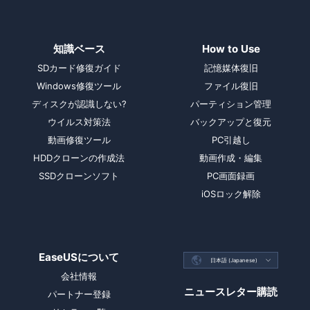
知識ベース
How to Use
SDカード修復ガイド
記憶媒体復旧
Windows修復ツール
ファイル復旧
ディスクが認識しない?
パーティション管理
ウイルス対策法
バックアップと復元
動画修復ツール
PC引越し
HDDクローンの作成法
動画作成・編集
SSDクローンソフト
PC画面録画
iOSロック解除
EaseUSについて

日本語 (Japanese)

会社情報
ニュースレター購読
パートナー登録