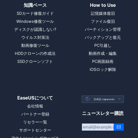
知識ベース
How to Use
SDカード修復ガイド
記憶媒体復旧
Windows修復ツール
ファイル復旧
ディスクが認識しない?
パーティション管理
ウイルス対策法
バックアップと復元
動画修復ツール
PC引越し
HDDクローンの作成法
動画作成・編集
SSDクローンソフト
PC画面録画
iOSロック解除
EaseUSについて

日本語 (Japanese)

会社情報
ニュースレター購読
パートナー登録
リセラー一覧
サポートセンター