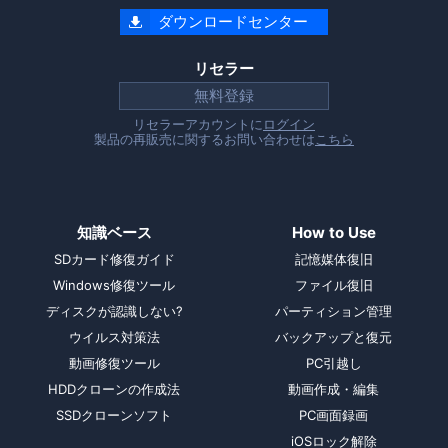
ダウンロードセンター

リセラー
無料登録
リセラーアカウントに
ログイン
製品の再販売に関するお問い合わせは
こちら
知識ベース
How to Use
SDカード修復ガイド
記憶媒体復旧
Windows修復ツール
ファイル復旧
ディスクが認識しない?
パーティション管理
ウイルス対策法
バックアップと復元
動画修復ツール
PC引越し
HDDクローンの作成法
動画作成・編集
SSDクローンソフト
PC画面録画
iOSロック解除