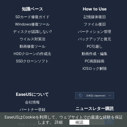
知識ベース
How to Use
SDカード修復ガイド
記憶媒体復旧
Windows修復ツール
ファイル復旧
ディスクが認識しない?
パーティション管理
ウイルス対策法
バックアップと復元
動画修復ツール
PC引越し
HDDクローンの作成法
動画作成・編集
SSDクローンソフト
PC画面録画
iOSロック解除
EaseUSについて

日本語 (Japanese)

会社情報
ニュースレター購読
パートナー登録
リセラー一覧
EaseUSはCookieを利用して、ウェブサイトでの最適な経験を保証
します。
詳細
確認
サポートセンター