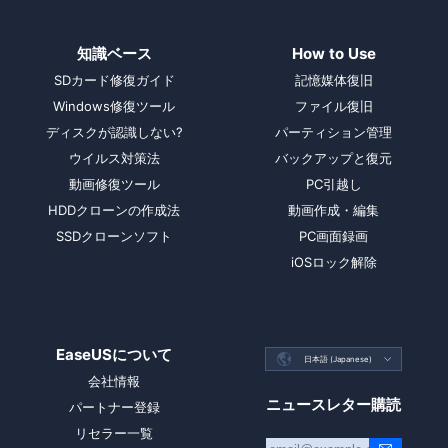
知識ベース
How to Use
SDカード修復ガイド
記憶媒体復旧
Windows修復ツール
ファイル復旧
ディスクが認識しない?
パーティション管理
ウイルス対策法
バックアップと復元
動画修復ツール
PC引越し
HDDクローンの作成法
動画作成・編集
SSDクローンソフト
PC画面録画
iOSロック解除
EaseUSについて

日本語 (Japanese)

会社情報
ニュースレター購読
パートナー登録
リセラー一覧