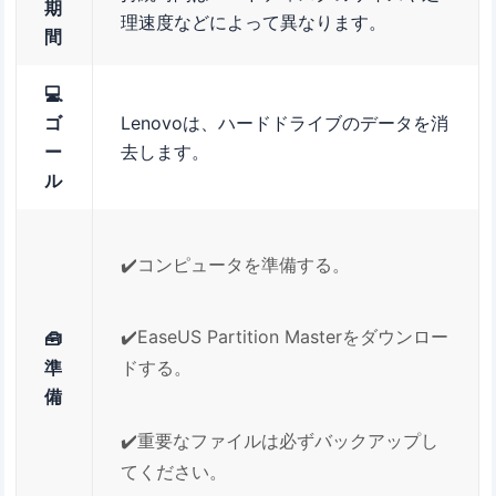
期
理速度などによって異なります。
間
💻
ゴ
Lenovoは、ハードドライブのデータを消
ー
去します。
ル
✔️コンピュータを準備する。
✔️EaseUS Partition Masterをダウンロー
🧰
ドする。
準
備
✔️重要なファイルは必ずバックアップし
てください。