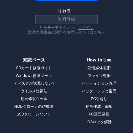
リセラー
無料登録
リセラーアカウントに
ログイン
製品の再販売に関するお問い合わせは
こちら
知識ベース
How to Use
SDカード修復ガイド
記憶媒体復旧
Windows修復ツール
ファイル復旧
ディスクが認識しない?
パーティション管理
ウイルス対策法
バックアップと復元
動画修復ツール
PC引越し
HDDクローンの作成法
動画作成・編集
SSDクローンソフト
PC画面録画
iOSロック解除