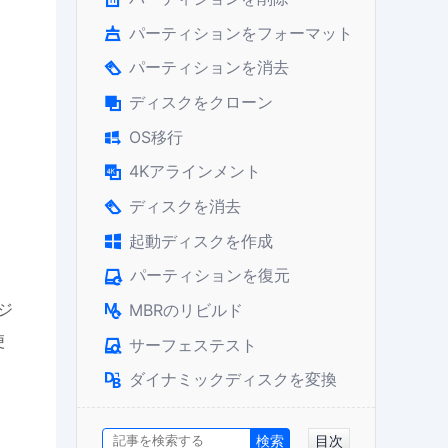
パーティションをフォーマット

パーティションを消去

ディスクをクローン

OS移行

4Kアラインメント

ディスクを消去

起動ディスクを作成

パーティションを復元

ージ
MBRのリビルド

便
サーフェステスト

ダイナミックディスクを変換

目次