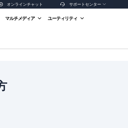
オンラインチャット
サポートセンター


オンラインヘルプ
マルチメディア
ユーティリティ
お支払い方法
ダウンロードセンター
お問い合わせ
返金ポリシー
非営利団体割引
友達を紹介
方