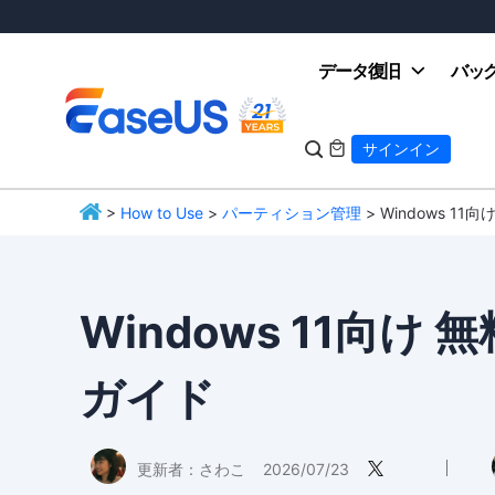
データ復旧
バッ

サインイン

>
How to Use
>
パーティション管理
> Windows 
EaseUS
Windows 11向
ガイド
更新者：
さわこ
2026/07/23
