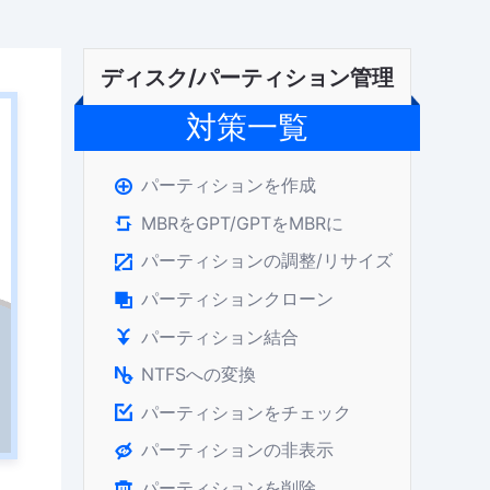
ディスク/パーティション管理
対策一覧
パーティションを作成

MBRをGPT/GPTをMBRに

パーティションの調整/リサイズ

パーティションクローン

パーティション結合

NTFSへの変換

パーティションをチェック

パーティションの非表示

パーティションを削除
