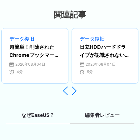
されました。その後、中国語の勉強を
通じて、ますますIT分野における日中
関連記事
両国の連携の可能性に注目するように
なりました。 現在はEaseUSに勤務
し、ディスク・パーティション管理、
データ復旧
データ復旧
データ復旧、バックアップおよびクロ
超簡単！削除された
日立HDDハードドラ
ーン技術の分野でエキスパートとして
Chromeブックマー
イブが認識されない問
活動しています。特に、日本語での技
ク・履歴を復元する方
題を修正する方法
2026年08月04日
2026年08月04日
術文書作成やユーザー向けサポートを
法
4
分
5
分
通じて、多くの方々の大切なデータを
守るお手伝いができることを誇りに思
っています。…


編集者レビュー
なぜEaseUS？