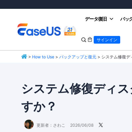
データ復旧
バッ

サインイン

>
How to Use
>
バックアップと復元
> システム修復デ
EaseUS
システム修復ディス
すか？
更新者：
さわこ
2026/06/08
