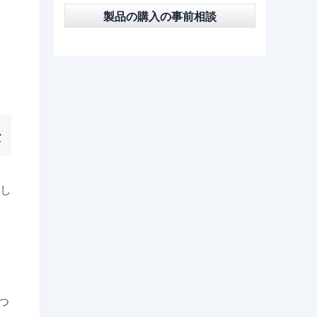
製品の購入の事前相談
法
し
つ