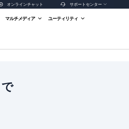
オンラインチャット
サポートセンター


オンラインヘルプ
マルチメディア
ユーティリティ
お支払い方法
ダウンロードセンター
お問い合わせ
返金ポリシー
非営利団体割引
友達を紹介
じで