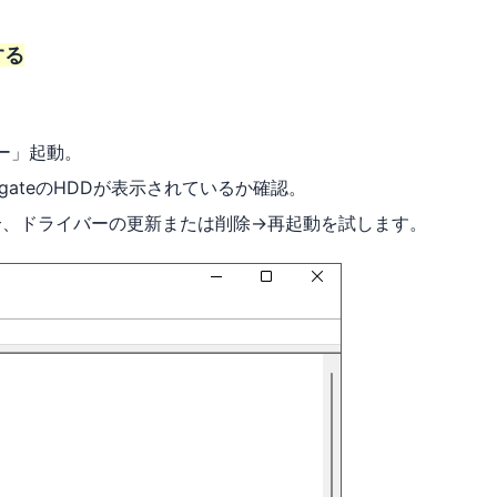
する
ャー」起動。
gateのHDDが表示されているか確認。
合、ドライバーの更新または削除→再起動を試します。