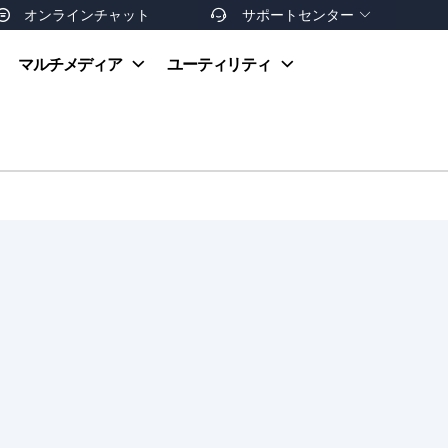
オンラインチャット
サポートセンター


オンラインヘルプ
マルチメディア
ユーティリティ
お支払い方法
ダウンロードセンター
お問い合わせ
返金ポリシー
非営利団体割引
友達を紹介