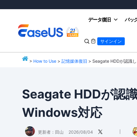
データ復旧
バッ

サインイン

>
How to Use
>
記憶媒体復旧
> Seagate HDDが認
EaseUS
Seagate HDD
Windows対応
更新者：
田山
2026/08/04
