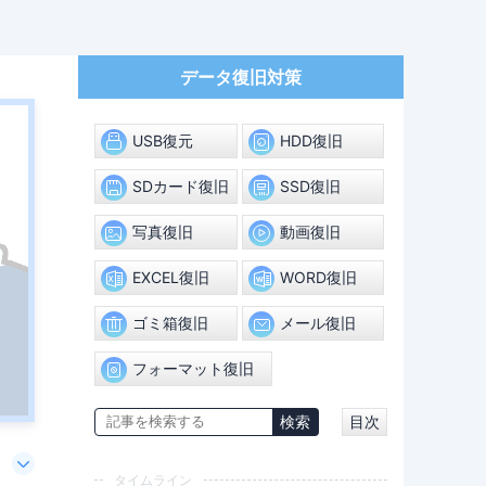
データ復旧対策
USB復元
HDD復旧
SDカード復旧
SSD復旧
写真復旧
動画復旧
EXCEL復旧
WORD復旧
ゴミ箱復旧
メール復旧
フォーマット復旧
目次
タイムライン