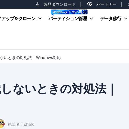
製品ダウンロード
|
パートナー
|
クアップ＆クローン
パーティション管理
データ移行
識しないときの対処法｜Windows対応
が認識しないときの対処法｜
執筆者：
chalk