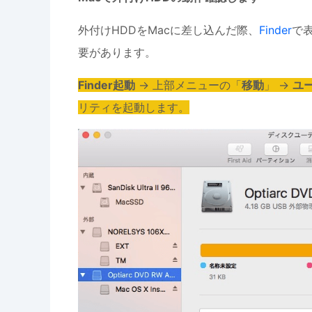
外付けHDDをMacに差し込んだ際、
Finder
で
要があります。
Finder起動
→ 上部メニューの「
移動
」 →
ユ
リティを起動します。