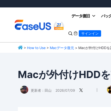
データ復旧
バッ

サインイン

>
How to Use
>
Macデータ復元
> Macが外付けHDD
EaseUS
Macが外付けHDD
更新者：
田山
2026/07/09
