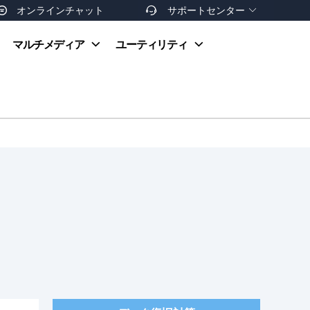
オンラインチャット
サポートセンター


オンラインヘルプ
マルチメディア
ユーティリティ
お支払い方法
ダウンロードセンター
お問い合わせ
返金ポリシー
非営利団体割引
友達を紹介