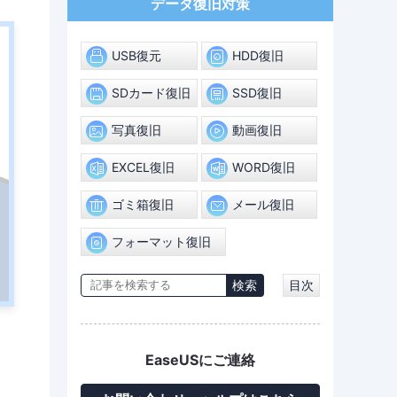
データ復旧対策
USB復元
HDD復旧
SDカード復旧
SSD復旧
写真復旧
動画復旧
EXCEL復旧
WORD復旧
ゴミ箱復旧
メール復旧
フォーマット復旧
目次
EaseUSにご連絡