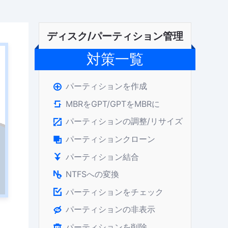
ディスク/パーティション管理
対策一覧
パーティションを作成

MBRをGPT/GPTをMBRに

パーティションの調整/リサイズ

パーティションクローン

パーティション結合

NTFSへの変換

パーティションをチェック

パーティションの非表示

パーティションを削除
