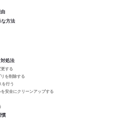
理由
単な方法
な対処法
変更する
アプリを削除する
スを行う
ァイルを安全にクリーンアップする
う
習慣