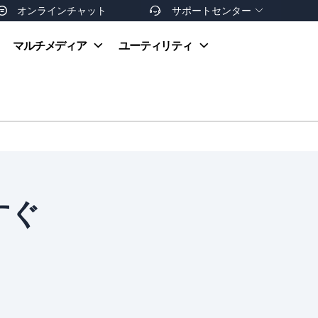
オンラインチャット
サポートセンター


オンラインヘルプ
マルチメディア
ユーティリティ
お支払い方法
ダウンロードセンター
お問い合わせ
返金ポリシー
非営利団体割引
友達を紹介
すぐ