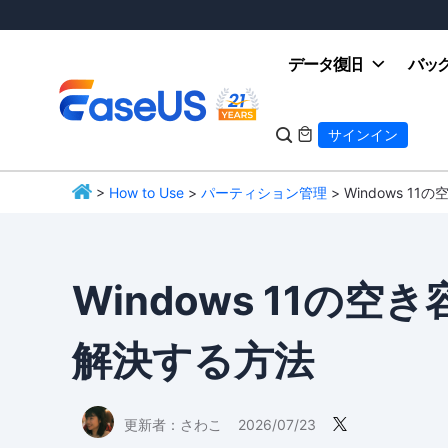
データ復旧
バッ

サインイン

>
How to Use
>
パーティション管理
> Windows 
EaseUS
Windows 11の
解決する方法
更新者：
さわこ
2026/07/23
