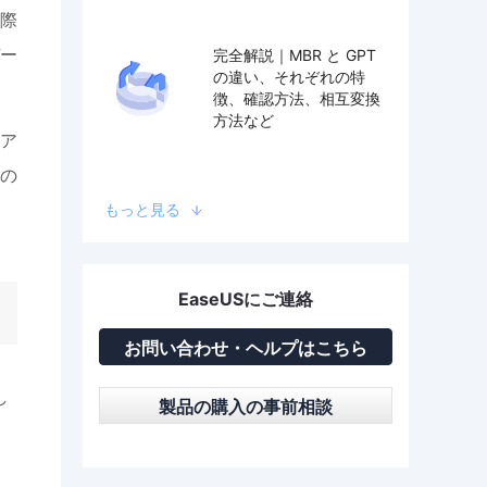
際
ー
完全解説｜MBR と GPT
の違い、それぞれの特
徴、確認方法、相互変換
方法など
ア
の
もっと見る
EaseUSにご連絡
お問い合わせ・ヘルプはこちら
し
製品の購入の事前相談