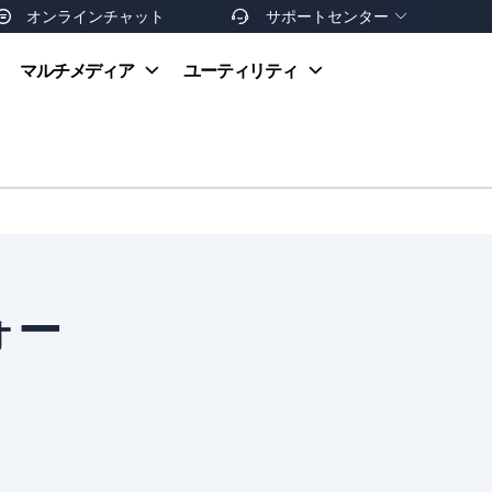
オンラインチャット
サポートセンター


オンラインヘルプ
マルチメディア
ユーティリティ
お支払い方法
ダウンロードセンター
お問い合わせ
返金ポリシー
非営利団体割引
友達を紹介
ォー