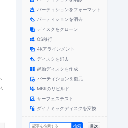
パーティションをフォーマット

パーティションを消去

ディスクをクローン

OS移行

4Kアラインメント

ディスクを消去

起動ディスクを作成

パーティションを復元

か
ベ
MBRのリビルド

サーフェステスト

ダイナミックディスクを変換

目次