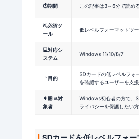
⏱️期間
この記事は3～6分で読め
⛏️必須ツ
低レベルフォーマットツール - Ea
ール
💻対応シ
Windows 11/10/8/7
ステム
SDカードの低レベルフォ
🚩
目的
を確認するユーザーを支援
👩🏼‍💻対
Windows初心者の方で
象者
ライバシーを保護したい方
SDカードを低レベルフォー