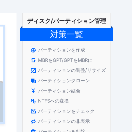
ディスク/パーティション管理
対策一覧
パーティションを作成

MBRをGPT/GPTをMBRに

パーティションの調整/リサイズ

パーティションクローン

パーティション結合

NTFSへの変換

パーティションをチェック

パーティションの非表示

パーティションを削除
