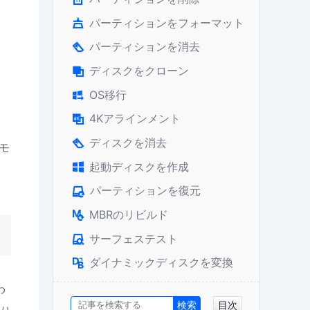
パーティションをフォーマット

パーティションを消去

ディスクをクローン

OS移行

4Kアラインメント

あ
ディスクを消去

モ
起動ディスクを作成

パーティションを復元

MBRのリビルド

サーフェステスト

ダイナミックディスクを変換

わ
目次