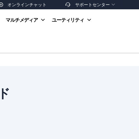
オンラインチャット
サポートセンター


オンラインヘルプ
マルチメディア
ユーティリティ
お支払い方法
ダウンロードセンター
お問い合わせ
返金ポリシー
非営利団体割引
友達を紹介
ド