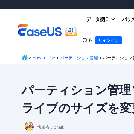
データ復旧
バッ

サインイン

>
How to Use
>
パーティション管理
> パーティション
EaseUS
パーティション管理
ライブのサイズを変
執筆者：
chalk