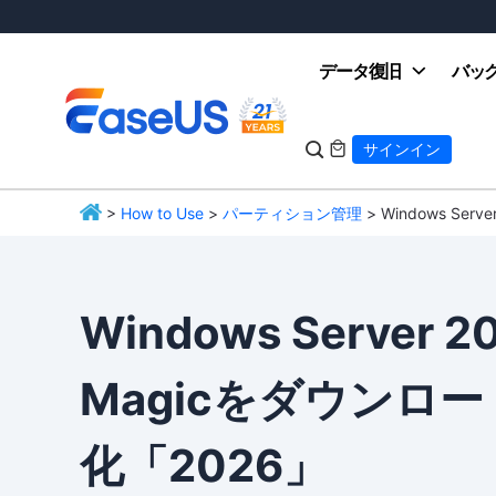
データ復旧
バッ

サインイン

>
How to Use
>
パーティション管理
> Windows Se
EaseUS
Windows Server 2
Magicをダウンロ
化「2026」