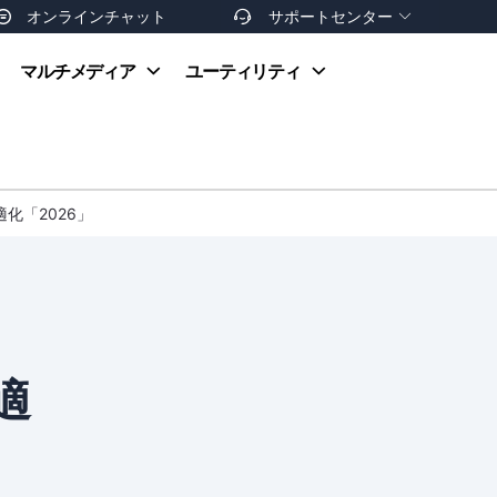
オンラインチャット
サポートセンター


オンラインヘルプ
マルチメディア
ユーティリティ
お支払い方法
ダウンロードセンター
お問い合わせ
返金ポリシー
非営利団体割引
友達を紹介
最適化「2026」
適