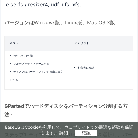
reiserfs / resizer4, udf, ufs, xfs.
バージョンは
Windows版、Linux版、Mac OS X版
メリット
デメリット
無料で使用可能
マルチプラットフォーム対応
初心者に複雑
ディスクのパーティションを自由に設定
できる
GPartedでハードディスクをパーティション分割する方
法：
EaseUSはCookieを利用して、ウェブサイトでの最適な経験を保証
します。
詳細
確認
ステップ1.
ディスク上の未割り当ての領域を選択し、
パー