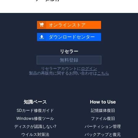
オンラインストア

ダウンロードセンター

リセラー
無料登録
リセラーアカウントに
ログイン
製品の再販売に関するお問い合わせは
こちら
知識ベース
How to Use
SDカード修復ガイド
記憶媒体復旧
Windows修復ツール
ファイル復旧
ディスクが認識しない?
パーティション管理
ウイルス対策法
バックアップと復元