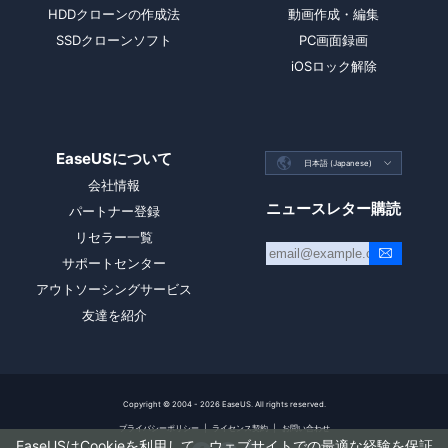
HDDクローンの作成法
動画作成・編集
SSDクローンソフト
PC画面録画
iOSロック解除
EaseUSについて

日本語 (Japanese)

会社情報
ニュースレター購読
パートナー登録
リセラー一覧
サポートセンター
アウトソーシングサービス
友達を紹介
Copyright ©
2004 - 2026
EaseUS. All rights reserved.
プライバシーポリシー
|
ライセンス契約
|
お問い合わせ
EaseUSはCookieを利用して、ウェブサイトでの最適な経験を保証