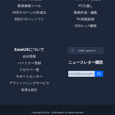
動画修復ツール
PC引越し
HDDクローンの作成法
動画作成・編集
SSDクローンソフト
PC画面録画
iOSロック解除
EaseUSについて

日本語 (Japanese)

会社情報
ニュースレター購読
パートナー登録
リセラー一覧
サポートセンター
アウトソーシングサービス
友達を紹介
Copyright ©
2004 - 2026
EaseUS. All rights reserved.