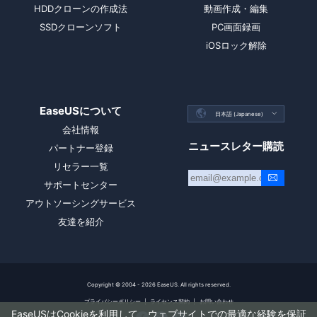
HDDクローンの作成法
動画作成・編集
SSDクローンソフト
PC画面録画
iOSロック解除
EaseUSについて

日本語 (Japanese)

会社情報
ニュースレター購読
パートナー登録
リセラー一覧
サポートセンター
アウトソーシングサービス
友達を紹介
Copyright ©
2004 - 2026
EaseUS. All rights reserved.
プライバシーポリシー
|
ライセンス契約
|
お問い合わせ
EaseUSはCookieを利用して、ウェブサイトでの最適な経験を保証