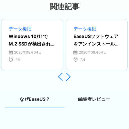
と同時にそれを生かして、言葉という
関連記事
ツールを利用して、皆さんとコミュニ
ケーションしたいと思っています。
Harumoeは今、データ復旧、ディス
データ復旧
データ復旧
ク・パーティション管理、データバッ
Windows 10/11で
EaseUSソフトウェア
クアップ・クローンに関する記事の作
M.2 SSDが検出されな
をアンインストールす
成を担当しています。以上述べた分野
い時の対処方法
る方法
2026年08月04日
2026年08月04日
で彼女は少しでも役に立ちたいです。
（BIOS/ディスク管
7
分
7
分
仕事や記事作成以外に、Harumoeはア
理）
ニメ漫画マニアで、ゲーム機(Switch)
をいじることも大好きです。…


編集者レビュー
なぜEaseUS？