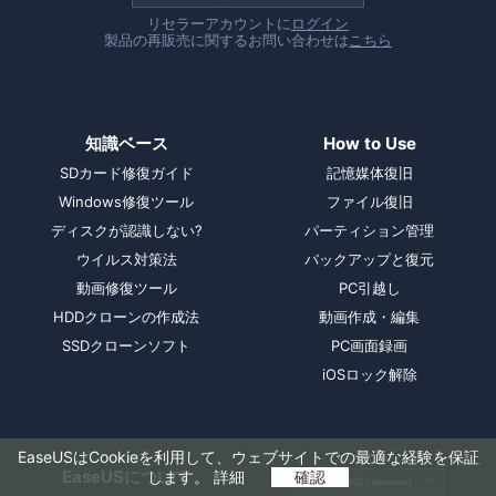
リセラーアカウントに
ログイン
製品の再販売に関するお問い合わせは
こちら
知識ベース
How to Use
SDカード修復ガイド
記憶媒体復旧
Windows修復ツール
ファイル復旧
ディスクが認識しない?
パーティション管理
ウイルス対策法
バックアップと復元
動画修復ツール
PC引越し
HDDクローンの作成法
動画作成・編集
SSDクローンソフト
PC画面録画
iOSロック解除
EaseUSはCookieを利用して、ウェブサイトでの最適な経験を保証
EaseUSについて
します。
詳細
確認

日本語 (Japanese)
