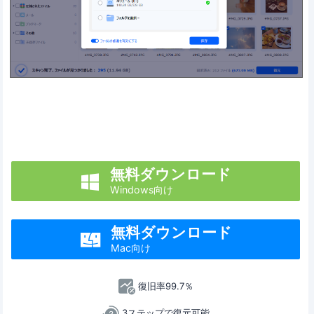
無料ダウンロード

Windows向け
無料ダウンロード

Mac向け
復旧率99.7％
3ステップで復元可能