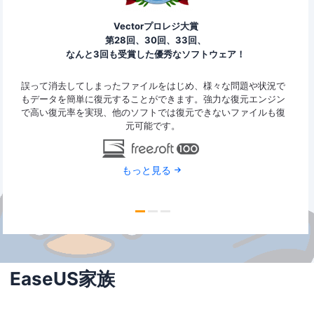
Vectorプロレジ大賞
第28回、30回、33回、
なんと3回も受賞した優秀なソフトウェア！
ァイ
誤って消去してしまったファイルをはじめ、様々な問題や状況で
Eas
y
もデータを簡単に復元することができます。強力な復元エンジン
2G
で高い復元率を実現、他のソフトでは復元できないファイルも復
特定
元可能です。
もっと見る
EaseUS家族