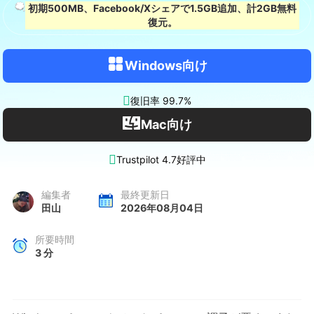
初期500MB、Facebook/Xシェアで1.5GB追加、計2GB無料
復元。
Windows向け

復旧率 99.7%
Mac向け

Trustpilot 4.7好評中
編集者
最終更新日
田山
2026年08月04日
所要時間
3
分