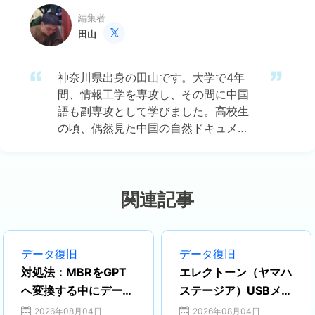
編集者
田山

神奈川県出身の田山です。大学で4年
間、情報工学を専攻し、その間に中国
語も副専攻として学びました。高校生
の頃、偶然見た中国の自然ドキュメン
タリーに強い興味を持ち、それがきっ
かけで中国のテクノロジー文化に魅了
されました。その後、中国語の勉強を
通じて、ますますIT分野における日中
関連記事
両国の連携の可能性に注目するように
なりました。 現在はEaseUSに勤務
し、ディスク・パーティション管理、
データ復旧
データ復旧
データ復旧、バックアップおよびクロ
対処法：MBRをGPT
エレクトーン（ヤマハ
ーン技術の分野でエキスパートとして
へ変換する中にデータ
ステージア）USBメモ
活動しています。特に、日本語での技
がなくなった｜データ
リのデータ復元
2026年08月04日
2026年08月04日
術文書作成やユーザー向けサポートを