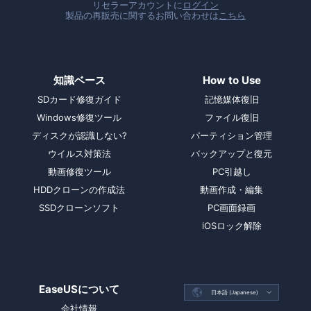
リセラーアカウントに
ログイン
製品の再販売に関するお問い合わせは
こちら
知識ベース
How to Use
SDカード修復ガイド
記憶媒体復旧
Windows修復ツール
ファイル復旧
ディスクが認識しない?
パーティション管理
ウイルス対策法
バックアップと復元
動画修復ツール
PC引越し
HDDクローンの作成法
動画作成・編集
SSDクローンソフト
PC画面録画
iOSロック解除
EaseUSについて

日本語 (Japanese)

会社情報