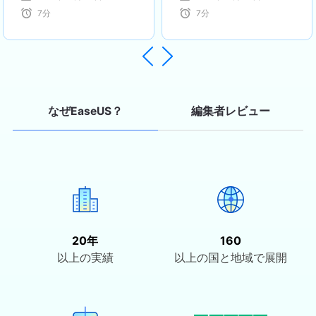
復旧
7
分
7
分
通じて、多くの方々の大切なデータを
守るお手伝いができることを誇りに思
っています。…


編集者レビュー
なぜEaseUS？
20年
160
以上の実績
以上の国と地域で展開