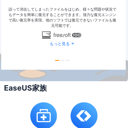
ァイ
誤って消去してしまったファイルをはじめ、様々な問題や状況で
Eas
y
もデータを簡単に復元することができます。強力な復元エンジン
2G
で高い復元率を実現、他のソフトでは復元できないファイルも復
特定
元可能です。
もっと見る
EaseUS家族