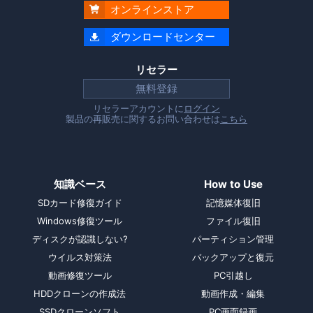
オンラインストア

ダウンロードセンター

リセラー
無料登録
リセラーアカウントに
ログイン
製品の再販売に関するお問い合わせは
こちら
知識ベース
How to Use
SDカード修復ガイド
記憶媒体復旧
Windows修復ツール
ファイル復旧
ディスクが認識しない?
パーティション管理
ウイルス対策法
バックアップと復元
動画修復ツール
PC引越し
HDDクローンの作成法
動画作成・編集
SSDクローンソフト
PC画面録画